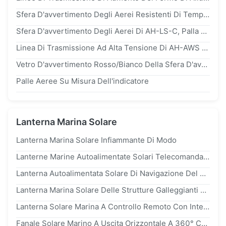
Sfera D'avvertimento Degli Aerei Resistenti Di Temperatura Per Le Linee Di Trasmissione Alte
Sfera D'avvertimento Degli Aerei Di AH-LS-C, Palla D'avvertimento Di Aviazione Di Sicurezza Di Alluminio Del Cavo
Linea Di Trasmissione Ad Alta Tensione Di AH-AWS Palla D'avvertimento D'avvertimento Aerei/Della Sfera
Vetro D'avvertimento Rosso/Bianco Della Sfera D'avvertimento Degli Aerei Di Ostacolo Del Mare Di Sicurezza Della Palla Di Fibra
Palle Aeree Su Misura Dell'indicatore
Lanterna Marina Solare
Lanterna Marina Solare Infiammante Di Modo
Lanterne Marine Autoalimentate Solari Telecomandate Di GPS Con Lo Syn. Funzione
Lanterna Autoalimentata Solare Di Navigazione Del Segnale Della Marcatura Per La Boa Del Mare E Del Fiume
Lanterna Marina Solare Delle Strutture Galleggianti Per 6 Miglia Marine Di Navigazione
Lanterna Solare Marina A Controllo Remoto Con Intensità Luminosa Di 3-6 Nm E Caricabatterie Esterna Per La Navigazione Marina
Fanale Solare Marino A Uscita Orizzontale A 360° Con Durata LED >100.000 Ore E Uscita 5w *4 Per La Navigazione Marittima