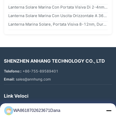
Lanterna Solare Marina Con Portata Visiva Di 2-4nm, Divergenza Verticale Di 8° E Funzionamento Automatico Dall'alba Al Tramonto
Lanterna Solare Marina Con Uscita Orizzontale A 360 Gradi, Funzionamento Crepuscolare E Batteria Agli Ioni Di Litio
Lanterna Marina Solare, Portata Visiva 8-12nm, Durata LED 100000h
SHENZHEN ANHANG TECHNOLOGY CO., LTD
Telefono::
+86-755-89589401
Email:
sales@annhung.com
Link Veloci
Casa.
WA8618702623671Dana
Prodotti