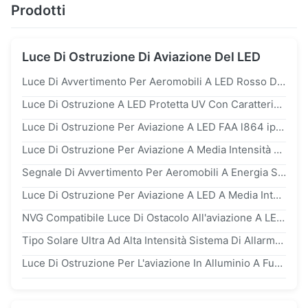
Prodotti
Luce Di Ostruzione Di Aviazione Del LED
Luce Di Avvertimento Per Aeromobili A LED Rosso Di Intensità Media Con Intensità ≥ 2000cd E Durata Di Vita Superiore A 10 Anni
Luce Di Ostruzione A LED Protetta UV Con Caratteristiche Di Lampeggiamento 20fpm E Intensità Media Bianca E Rossa Doppia
Luce Di Ostruzione Per Aviazione A LED FAA l864 ip68 Impermeabile Con 100.000 Ore Di Vita Del LED Conforme A ICAO FAA CAAC
Luce Di Ostruzione Per Aviazione A Media Intensità A LED Con LED CREE Ad Altissima Intensità Impermeabile ip68 E Policarbonato Protetto Dai Raggi UV
Segnale Di Avvertimento Per Aeromobili A Energia Solare A LED CREE Con Intensità ≥ 2000cd Per Ostacoli All'aviazione
Luce Di Ostruzione Per Aviazione A LED A Media Intensità Con Intensità ≥2000cd, Durata LED >100.000 Ore E Riflettore In Policarbonato Protetto Dai Raggi UV
NVG Compatibile Luce Di Ostacolo All'aviazione A LED 2000cd Intensità Media Con Caratteristiche Flash 20-60fpm
Tipo Solare Ultra Ad Alta Intensità Sistema Di Allarme Della Luce Di Ostruzione Di Aviazione FAA Degli Aerei Di B
Luce Di Ostruzione Per L'aviazione In Alluminio A Fusione Stampata Con Intensità ≥ 2000cd 360° Di Uscita Orizzontale E Durata Di Vita Di LED > 100.000 Ore