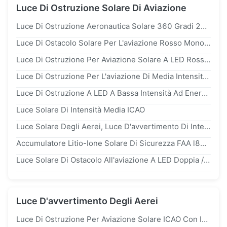
Luce Di Ostruzione Solare Di Aviazione
Luce Di Ostruzione Aeronautica Solare 360 Gradi 2000-20000cd LED
Luce Di Ostacolo Solare Per L'aviazione Rosso Monocristallino Di Silicio Flash Mode 20-60 Volte/Minuto Per Le Esigenze Del Cliente
Luce Di Ostruzione Per Aviazione Solare A LED Rossa A Media Intensità Con Lega Di Alluminio ip66 E Luminosità ≥2000cd
Luce Di Ostruzione Per L'aviazione Di Media Intensità 2000cd LED 360°
Luce Di Ostruzione A LED A Bassa Intensità Ad Energia Solare Per Avviso Aereo
Luce Solare Di Intensità Media ICAO
Luce Solare Degli Aerei, Luce D'avvertimento Di Intensità Bassa Della Luce Di Ostruzione Di Aviazione Della Torre Di Telecomunicazione Di Intensità Bassa l810
Accumulatore Litio-Ione Solare Di Sicurezza FAA l810 Della Luce Di Ostruzione Di Aviazione Del Generatore Eolico Del LED
Luce Solare Di Ostacolo All'aviazione A LED Doppia / Doppia A Bassa Intensità ICAO FAA l810
Luce D'avvertimento Degli Aerei
Luce Di Ostruzione Per Aviazione Solare ICAO Con Intensità Di 2000 Cd E Uscita Orizzontale Di 360°