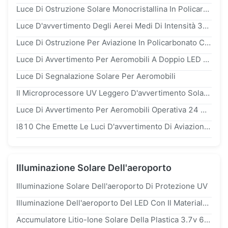
Luce Di Ostruzione Solare Monocristallina In Policarbonato Protetta UV Da 20w Per Avviso Aereo
Luce D'avvertimento Degli Aerei Medi Di Intensità 3w 2000cd
Luce Di Ostruzione Per Aviazione In Policarbonato Con Sincronizzazione GPS E Frequenza Di Lampeggio 60fpm Per Torri
Luce Di Avvertimento Per Aeromobili A Doppio LED Della FAA Con Accensione Costante E Alimentata A Energia Solare Per Gli Ostacoli All'aviazione
Luce Di Segnalazione Solare Per Aeromobili
Il Microprocessore UV Leggero D'avvertimento Solare Del Policarbonato Di Sincronizzazione Di GPS Ha Controllato 20fpm
Luce Di Avvertimento Per Aeromobili Operativa 24 Ore Con Uscita Orizzontale 360° E Divergenza Verticale 3° Per La Sicurezza Aerea
l810 Che Emette Le Luci D'avvertimento Di Aviazione Del Policarbonato Del Diodo
Illuminazione Solare Dell'aeroporto
Illuminazione Solare Dell'aeroporto Di Protezione UV
Illuminazione Dell'aeroporto Del LED Con Il Materiale Del PC
Accumulatore Litio-Ione Solare Della Plastica 3.7v 6.8ah Di Illuminazione Dell'aeroporto Dell'antenna Smontabile