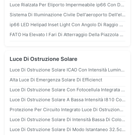
Luce Rialzata Per Eliporto Impermeabile ip66 Con Durata Di 100.000 Ore E Angolo Del Fascio Di 360°
Sistema Di Illuminazione Civile Dell'aeroporto Dell'eliporto Dei Fari Di Atterraggio Della Piazzola Di Eliporto ip68
ip66 LED Helipad Inset Light Con Angolo Di Raggio Di 360° E Intensità Standard ICAO Per Gli Ostacoli All'aviazione
FATO Ha Elevato I Fari Di Atterraggio Della Piazzola Di Eliporto Per NVG Pilota
Luce Di Ostruzione Solare
Luce Di Ostruzione Solare ICAO Con Intensità Luminosa ≥2000cd, Conforme All'allegato 14 ICAO E Alla Norma FAA l864, E Batteria Agli Ioni Di Litio
Alta Luce Di Emergenza Solare Di Efficienct
Luce Di Ostruzione Solare Con Fotocellula Integrata Per Modalità Di Lavoro Giorno E Notte
Luce Di Ostruzione Solare A Bassa Intensità l810 Con Protezione UV In Policarbonato, Impermeabile ip65, Per Aviazione, Con Durata Di 100.000 Ore
Protezione Per Circuito Integrato Luce Di Ostruzione Aeronautica Doppia A Bassa Intensità l810 Per Standard E Prestazioni
Luce Di Ostruzione Solare Di Intensità Bassa Di Colore Rosso Per La Torre Ed Il Grattacielo Elettrici
Luce Di Ostruzione Solare Di Modo Istantaneo 32.5cd Per Il Macchinario Su Grande Scala Del Porto