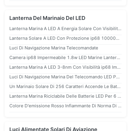
Lanterna Del Marinaio Del LED
Lanterna Marina A LED A Energia Solare Con Visibilità Di 3 Miglia Nautiche ip68 Impermeabile E Durata Di Vita Di 100.000 Ore
Lanterna Solare A LED Con Protezione ip68 100000 Ore Di Vita Del LED E Visibilità Di 2 Miglia Nautiche
Luci Di Navigazione Marina Telecomandate
Camera ip68 Impermeabile 1.8w LED Marine Lantern Del Galleggiante
Lanterna Marina A LED 3-8nm Con Visibilità ip68 Impermeabile E Durata Di 100.000 Ore
Luci Di Navigazione Marina Del Telecomando LED Per 4 Miglia Marine Di Navigazione
Un Marinaio Solare Di 256 Caratteri Accende Le Batterie Riciclabili Di Funzione Di Syn Di GPS
Lanterna Marina Riciclabile Delle Batterie LED Per 6 Miglia Marine Di Navigazione 150cd
Colore D'emissione Rosso Infiammante Di Norma Di Protezione Delle Luci Di Navigazione Marina Del LED ip67
Luci Alimentate Solari Di Aviazione