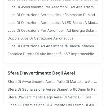
Luce Di Avvertimento Per Aeromobili Ad Alta Trasmittanza A LED Con Materiale In Lega Di Alluminio E Intensità Luminosa Di 2000 Candele
Luce Di Ostruzione Aeronautica Infiammante Di Modo ip66 Per Grattacielo
Luce Di Ostruzione Aeronautica A LED Bianca A Media Intensità ANNHUNG AH-MI-b2 Con Intensità Di 2000cd, Impermeabilità ip66 E Frequenza Di Lampeggio 20-60fpm
Luce Di Ostruzione Per Aeromobili Ad Energia Solare Con Grado Di Protezione ip65 E Vita Del LED Di 100.000 Ore Per Torri Televisive
Doppia Luce Di Ostruzione Aeronautica
Luce Di Ostruzione Ad Alta Intensità Bianca Infiammante Del LED Con La Norma Di ICAO FAA
Fabbrica Diretta Di Alta Intensità ip67 Impermeabile 360 Angolo Di Fascio Luce Di Ostacolo All'aviazione LED Con 200.000cd Intensità
Sfera D'avvertimento Degli Aerei
Sfera Di Avvertimento Aereo Palla Di Marcatore Aereo Con Acciaio Inossidabile 304 Fissanti 3 Mm Di Spessore E 6,9 Kg Di Peso
Sfera Di Segnalazione Aerea Diametro 600mm In Resina Poliestere Rinforzata Con Fibra Di Vetro
Sfera D'avvertimento Degli Aerei Di Vetro Di Fibra
Linee Di Trasmissione Di Aumento Del Fermo Di Alluminio D'avvertimento Della Sfera Degli Aerei 500kv Alte