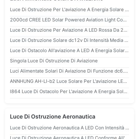
Luce Di Ostruzione Per L'aviazione A Energia Solare Rosso 20fpm Con Batteria Agli Ioni Di Litio E Riflettore In Policarbonato Protetto Dagli UV
2000cd CREE LED Solar Powered Aviation Light Con Uscita A 360 Gradi Per La Marcatura Degli Ostacoli
Luce Di Ostruzione Per Aviazione A LED Rossa Da 2000 Cd, Alimentata A Energia Solare, Con Batteria Agli Ioni Di Litio E Policarbonato Protetto Dai Raggi UV
Luce Di Ostruzione Solare dc12v Di Intensità Media Di Tipo B Per Uso Aereo E Torre
Luce Di Ostacolo All'aviazione A LED A Energia Solare Con Tramonto-Alba Automaticamente, Batteria Agli Ioni Di Litio E Uscita Di 20w
Singola Luce Di Ostruzione Di Aviazione
Luci Alimentate Solari Di Aviazione Di Funzione dc6.4v Di GPS Per La Gru A Torre
ANNHUNG AH-LI-b2 Luce Solare Per L'aviazione LED Rossa Stabile ip66
l864 Luce Di Ostacolo Per L'aviazione A Energia Solare Con Forte Anticorrosione E Protezione UV Per Applicazioni Di Intensità Media Di Tipo B
Luce Di Ostruzione Aeronautica
Luce Di Ostruzione Aeronautica A LED Con Intensità ≥2000cd, Durata LED >100.000 Ore E Uscita Orizzontale A 360° Per Strutture Alte
Luce Di Ostruzione Aeronautica A LED Conforme All'ICAO Allegato 14, Con Durata Di 100.000 Ore E Impermeabilità ip66