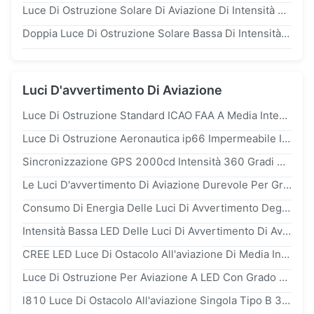
Luce Di Ostruzione Solare Di Aviazione Di Intensità Media, Tipo B l864 Delle Luci D'avvertimento Di Aviazione
Doppia Luce Di Ostruzione Solare Bassa Di Intensità LED Per I Generatori Eolici/Grattacielo
Luci D'avvertimento Di Aviazione
Luce Di Ostruzione Standard ICAO FAA A Media Intensità Con LED CREE Ad Alta Intensità E Intensità Di 2000cd Per Torri
Luce Di Ostruzione Aeronautica ip66 Impermeabile In Policarbonato Protetto UV Con Caratteristiche Di Lampeggiamento 20-60 FPM
Sincronizzazione GPS 2000cd Intensità 360 Gradi Uscita Orizzontale Luce Di Ostacolo Aeronautico Luce Di Avvertimento Aereo
Le Luci D'avvertimento Di Aviazione Durevole Per Grattacielo/Marcatura Si Eleva
Consumo Di Energia Delle Luci Di Avvertimento Degli Aerei Di ac220v ip65 LED 60w
Intensità Bassa LED Delle Luci Di Avvertimento Di Aviazione Di dc3.7v Con La Norma Di ICAO
CREE LED Luce Di Ostacolo All'aviazione Di Media Intensità 2000cd Rosso FAA L-864 Per Edifici Alti
Luce Di Ostruzione Per Aviazione A LED Con Grado Di Protezione ip65, Durata Di 100.000 Ore E Alloggiamento In Policarbonato
l810 Luce Di Ostacolo All'aviazione Singola Tipo B 32.5cd Luce Di Avvertimento LED Per Aeromobili A Bassa Intensità ip66 Con Durata Di 10 Anni