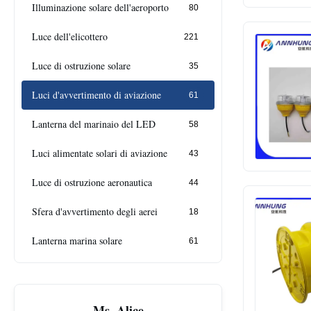
Illuminazione solare dell'aeroporto
80
Luce dell'elicottero
221
Luce di ostruzione solare
35
Luci d'avvertimento di aviazione
61
Lanterna del marinaio del LED
58
Luci alimentate solari di aviazione
43
Luce di ostruzione aeronautica
44
Sfera d'avvertimento degli aerei
18
Lanterna marina solare
61
Ms. Alice