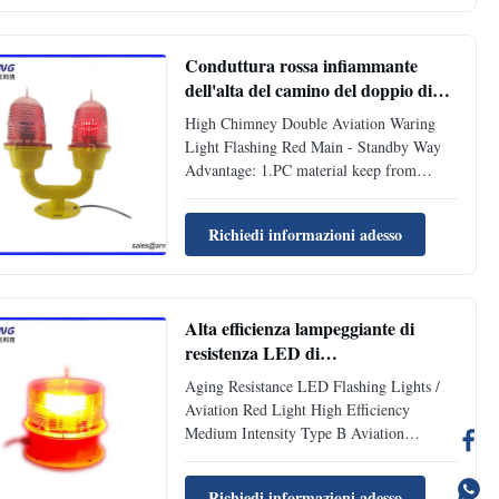
Buildings and any other potentially
hazardous obstructions within 45 meter to
air ...
Conduttura rossa infiammante
dell'alta del camino del doppio di
aviazione luce fare attenzione -
High Chimney Double Aviation Waring
modo standby
Light Flashing Red Main - Standby Way
Advantage: 1.PC material keep from
strong impact, thermal stability, high
transmittance. 2.Major Maintenance Cost
Richiedi informazioni adesso
Saving, overload protection device inside
light. 3.Strong anticorrosion , anti seismic
protection and UV ...
Alta efficienza lampeggiante di
resistenza LED di
invecchiamento/luce rossa di
Aging Resistance LED Flashing Lights /
aviazione
Aviation Red Light High Efficiency
Medium Intensity Type B Aviation
Obstruction Light is a Red flashing
obstruction light. For high rise buildings
Richiedi informazioni adesso