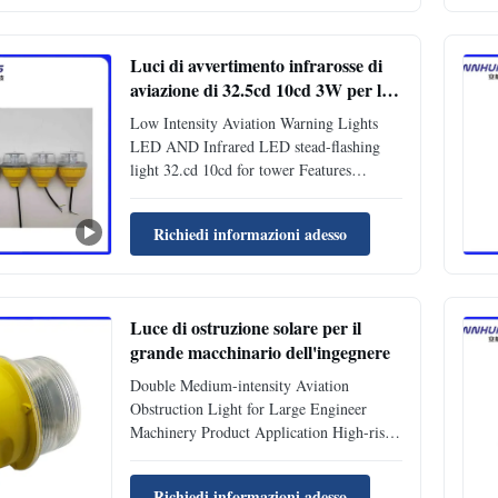
designed for marking the top of obstacles
with heights exceeding 45 meters. ...
Luci di avvertimento infrarosse di
aviazione di 32.5cd 10cd 3W per la
torre
Low Intensity Aviation Warning Lights
LED AND Infrared LED stead-flashing
light 32.cd 10cd for tower Features
Electrical 3 high power CREE LED, make
sure LED keep bright while use Power
Richiedi informazioni adesso
supply in DC(48V)& AC(110-240VAC),
the light could work normally when input
48VDC and 110VAC and 240VAC LED
power ...
Luce di ostruzione solare per il
grande macchinario dell'ingegnere
Double Medium-intensity Aviation
Obstruction Light for Large Engineer
Machinery Product Application High-rise
Building, High Chimney, marking towers
(Telecom, GSM, Microwave & TV),High
Richiedi informazioni adesso