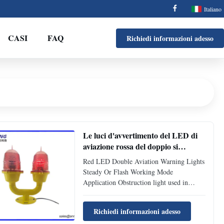
Italiano
CASI
FAQ
Richiedi informazioni adesso
Le luci d'avvertimento del LED di
aviazione rossa del doppio si
reggono o infiammano il modo di
Red LED Double Aviation Warning Lights
lavoro
Steady Or Flash Working Mode
Application Obstruction light used in
Tower Crane, Wind Turbine, High Mast,
Metallurgies, Towers(Telecom, GSM,
Richiedi informazioni adesso
Electric), Smokestacks, High-rise