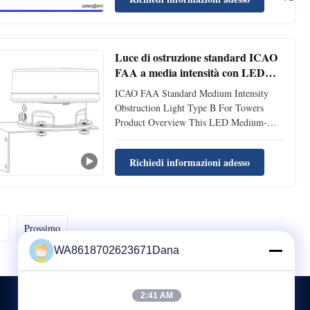
or structures with height between 45 to
105 meters, this Medium Intensity Type B
Aviation Obstruction Light could ...
Luce di ostruzione standard ICAO
FAA a media intensità con LED
CREE ad alta intensità e intensità
ICAO FAA Standard Medium Intensity
di 2000cd per torri
Obstruction Light Type B For Towers
Product Overview This LED Medium-
intensity Aviation Obstruction Light emits
red color and is designed for marking the
Richiedi informazioni adesso
top of obstacles with heights exceeding 45
meters. Utilizing ultra high intensity
CREE LED technology ensures ...
Prossimo
WA8618702623671Dana
2:41 AM