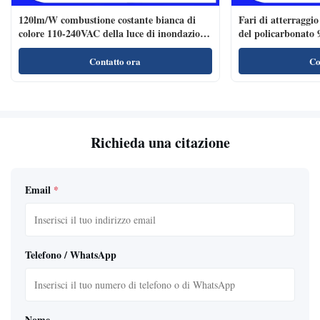
120lm/W combustione costante bianca di
Fari di atterraggio
colore 110-240VAC della luce di inondazione
del policarbonato
dell'eliporto LED
Contatto ora
Co
Richieda una citazione
Email
*
Telefono / WhatsApp
Nome