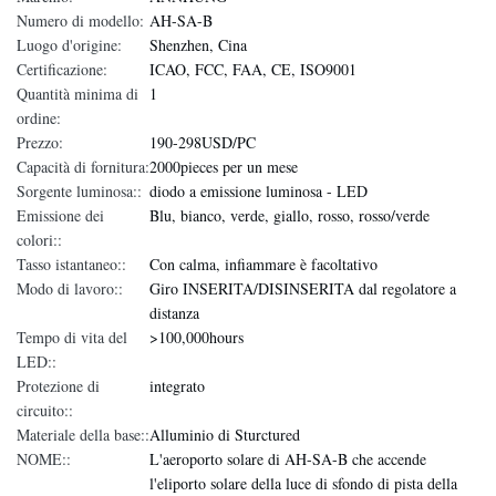
Numero di modello:
AH-SA-B
Luogo d'origine:
Shenzhen, Cina
Certificazione:
ICAO, FCC, FAA, CE, ISO9001
Quantità minima di
1
ordine:
Prezzo:
190-298USD/PC
Capacità di fornitura:
2000pieces per un mese
Sorgente luminosa::
diodo a emissione luminosa - LED
Emissione dei
Blu, bianco, verde, giallo, rosso, rosso/verde
colori::
Tasso istantaneo::
Con calma, infiammare è facoltativo
Modo di lavoro::
Giro INSERITA/DISINSERITA dal regolatore a
distanza
Tempo di vita del
>100,000hours
LED::
Protezione di
integrato
circuito::
Materiale della base::
Alluminio di Sturctured
NOME::
L'aeroporto solare di AH-SA-B che accende
l'eliporto solare della luce di sfondo di pista della