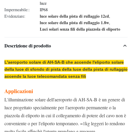
luce
Impermeabile::
IP68
luce solare della pista di rullaggio 12cd
Evidenziare:
,
luce solare della pista di rullaggio 1.8w
,
Luci solari senza fili della piazzola di eliporto
Descrizione di prodotto
L'aeroporto solare di AH-SA-B che accende l'eliporto solare
della luce di sfondo di pista della luce della pista di rullaggio
accende la luce telecomandata senza fili
Applicazioni
L'illuminazione solare dell'aeroporto di AH-SA-B è un genere di
luce progettato specialmente per l'aeroporto permanente o la
piazzola di eliporto in cui il collegamento di potere del cavo non è
conveniente o per l'eliporto temporaneo. =1kg leggeri lo rendono
molto facile affinchè l'utente prendano e muovere