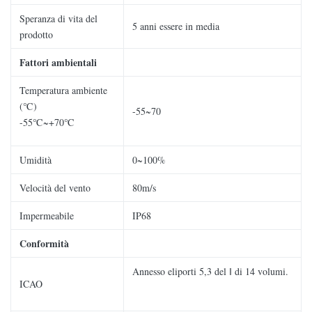
Speranza di vita del
5 anni essere in media
prodotto
Fattori ambientali
Temperatura ambiente
(℃)
-55~70
-55℃~+70℃
Umidità
0~100%
Velocità del vento
80m/s
Impermeabile
IP68
Conformità
Annesso eliporti 5,3 del ǁ di 14 volumi.
ICAO