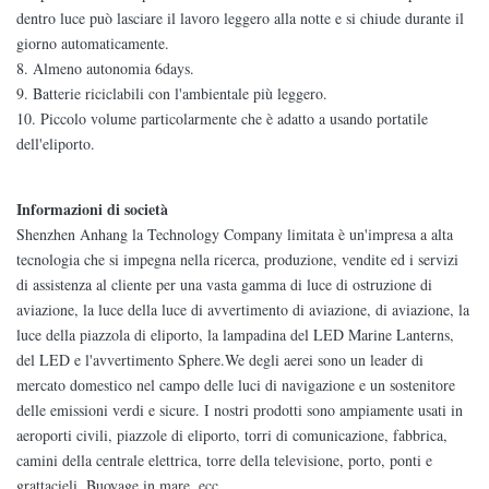
dentro luce può lasciare il lavoro leggero alla notte e si chiude durante il
giorno automaticamente.
8. Almeno autonomia 6days.
9.
Batterie riciclabili
con l'ambientale più leggero.
10. Piccolo volume particolarmente che è adatto a usando portatile
dell'eliporto.
Informazioni di società
Shenzhen Anhang la Technology Company limitata è un'impresa a alta
tecnologia che si impegna nella ricerca, produzione, vendite ed i servizi
di assistenza al cliente per una vasta gamma di luce di ostruzione di
aviazione, la luce della luce di avvertimento di aviazione, di aviazione, la
luce della piazzola di eliporto, la lampadina del LED Marine Lanterns,
del LED e l'avvertimento Sphere.We degli aerei sono un leader di
mercato domestico nel campo delle luci di navigazione e un sostenitore
delle emissioni verdi e sicure. I nostri prodotti sono ampiamente usati in
aeroporti civili, piazzole di eliporto, torri di comunicazione, fabbrica,
camini della centrale elettrica, torre della televisione, porto, ponti e
grattacieli, Buoyage in mare, ecc.