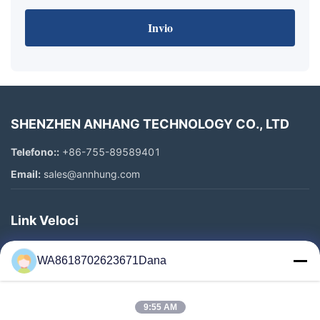
Invio
SHENZHEN ANHANG TECHNOLOGY CO., LTD
Telefono::
+86-755-89589401
Email:
sales@annhung.com
Link Veloci
Casa.
WA8618702623671Dana
Prodotti
Video
9:55 AM
Su Di Noi