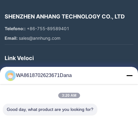
SHENZHEN ANHANG TECHNOLOGY CO., LTD
Telefono::
+86-755-89589401
Email:
sales@annhung.com
Link Veloci
Casa.
WA8618702623671Dana
Prodotti
Video
3:20 AM
Su Di Noi
Visita Alla Fabbrica
Good day, what product are you looking for?
Controllo Della Qualità
Contattaci
Notizie