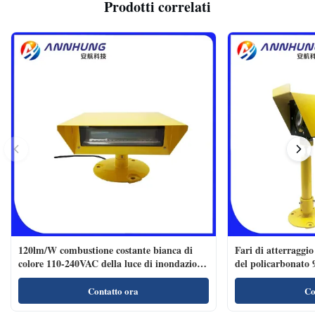
Prodotti correlati
120lm/W combustione costante bianca di
Fari di atterraggio
colore 110-240VAC della luce di inondazione
del policarbonato
dell'eliporto LED
Contatto ora
Co