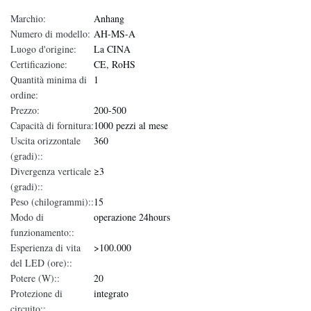
Marchio:
Anhang
Numero di modello:
AH-MS-A
Luogo d'origine:
La CINA
Certificazione:
CE, RoHS
Quantità minima di
1
ordine:
Prezzo:
200-500
Capacità di fornitura:
1000 pezzi al mese
Uscita orizzontale
360
(gradi)::
Divergenza verticale
≥3
(gradi)::
Peso (chilogrammi)::
15
Modo di
operazione 24hours
funzionamento::
Esperienza di vita
>100.000
del LED (ore)::
Potere (W)::
20
Protezione di
integrato
circuito::