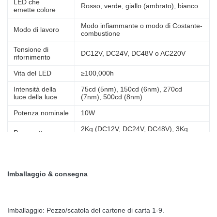
LED che
Rosso, verde, giallo (ambrato), bianco
emette colore
Modo infiammante o modo di Costante-
Modo di lavoro
combustione
Tensione di
DC12V, DC24V, DC48V o AC220V
rifornimento
Vita del LED
≥100,000h
Intensità della
75cd (5nm), 150cd (6nm), 270cd
luce della luce
(7nm), 500cd (8nm)
Potenza nominale
10W
2Kg (DC12V, DC24V, DC48V), 3Kg
Peso netto
(AC220V)
Carattere chiaro
caratteri chiari di opzione 256
Imballaggio & consegna
Imballaggio: Pezzo/scatola del cartone di carta 1-9.