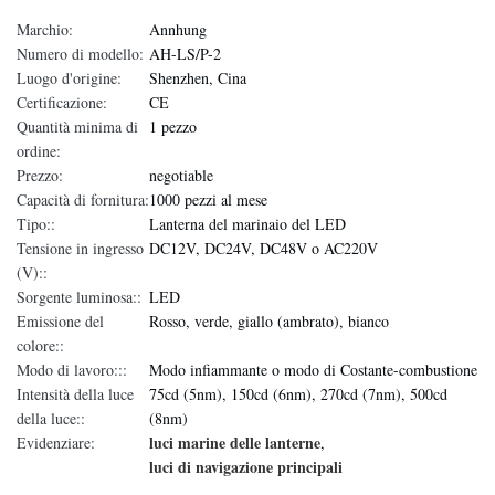
Marchio:
Annhung
Numero di modello:
AH-LS/P-2
Luogo d'origine:
Shenzhen, Cina
Certificazione:
CE
Quantità minima di
1 pezzo
ordine:
Prezzo:
negotiable
Capacità di fornitura:
1000 pezzi al mese
Tipo::
Lanterna del marinaio del LED
Tensione in ingresso
DC12V, DC24V, DC48V o AC220V
(V)::
Sorgente luminosa::
LED
Emissione del
Rosso, verde, giallo (ambrato), bianco
colore::
Modo di lavoro:::
Modo infiammante o modo di Costante-combustione
Intensità della luce
75cd (5nm), 150cd (6nm), 270cd (7nm), 500cd
della luce::
(8nm)
luci marine delle lanterne
Evidenziare:
,
luci di navigazione principali