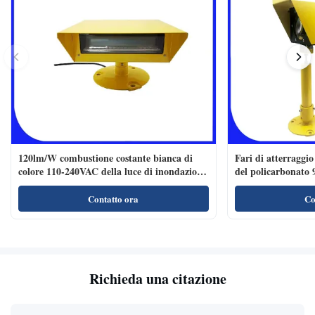
120lm/W combustione costante bianca di
Fari di atterraggio
colore 110-240VAC della luce di inondazione
del policarbonato
dell'eliporto LED
Contatto ora
Co
Richieda una citazione