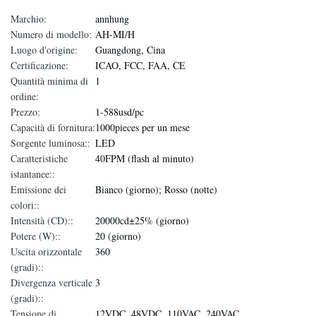
Marchio:
annhung
Numero di modello:
AH-MI/H
Luogo d'origine:
Guangdong, Cina
Certificazione:
ICAO, FCC, FAA, CE
Quantità minima di
1
ordine:
Prezzo:
1-588usd/pc
Capacità di fornitura:
1000pieces per un mese
Sorgente luminosa::
LED
Caratteristiche
40FPM (flash al minuto)
istantanee::
Emissione dei
Bianco (giorno); Rosso (notte)
colori::
Intensità (CD)::
20000cd±25% (giorno)
Potere (W)::
20 (giorno)
Uscita orizzontale
360
(gradi)::
Divergenza verticale
3
(gradi)::
Tensione di
12VDC, 48VDC, 110VAC, 240VAC