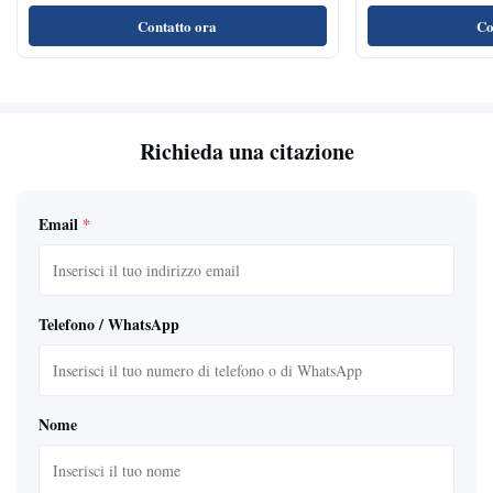
dell'eliporto LED
Contatto ora
Co
Richieda una citazione
Email
*
Telefono / WhatsApp
Nome