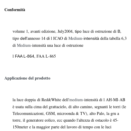
Conformità
volume 1, avanti edizione, July2004,
luce di ostruzione di
,
tipo
B
tipo
annesso 14
ICAO di
Medium-
della tabella 6,3
dell'
di
intensità
l
di
Medium-
intensità una luce di ostruzione
, FAA L-865
FAA L-864
l
Applicazione del prodotto
la luce doppia di Red&White dell'
medium-
intensità di
AH-MI-AB
l
è usata sulla cima del grattacielo, di alto camino, segnanti le torri (le
Telecomunicazioni, GSM, microonda & TV), alto Palo, la gru a
torre, il generatore eolico, ecc quando l'altezza di ostacolo è 45-
150meter e la maggior parte del lavoro di tempo con le luci