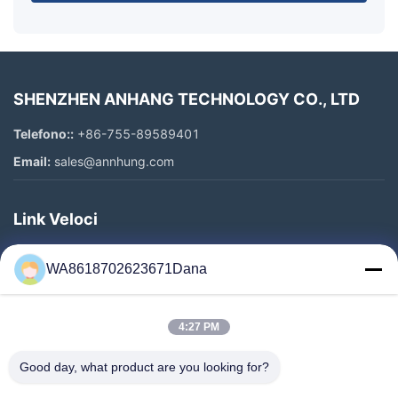
SHENZHEN ANHANG TECHNOLOGY CO., LTD
Telefono::
+86-755-89589401
Email:
sales@annhung.com
Link Veloci
Casa.
WA8618702623671Dana
Prodotti
Video
4:27 PM
Su Di Noi
Visita Alla Fabbrica
Good day, what product are you looking for?
Controllo Della Qualità