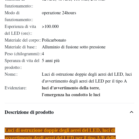
funzionamento::
Modo di
operazione 24hours
funzionamento::
Esperienza di vita
>100.000
del LED (ore)::
Materiale del corpo::
Policarbonato
Materiale di base::
Alluminio di fusione sotto pressione
Peso (chilogrammi)::
4
Speranza di vita del
5 anni più
prodotto::
Nome::
Luci di ostruzione doppie degli aerei del LED, luci
d'avvertimento degli aerei del LED per il tipo A
luci d'avvertimento della torre
Evidenziare:
,
l'emergenza ha condotto le luci
Descrizione di prodotto
Luci di ostruzione doppie degli aerei del LED, luci di
avvertimento degli aerei del LED per il tipo A/B delle