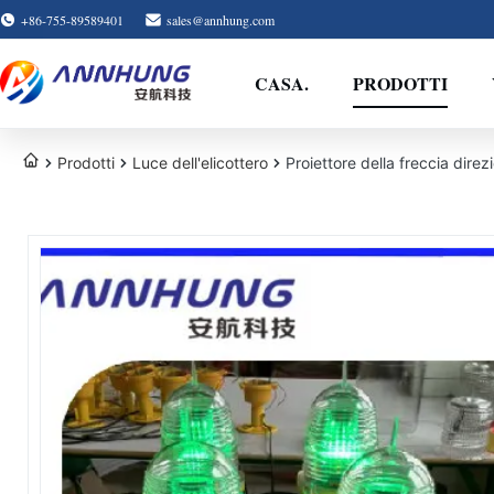
+86-755-89589401
sales@annhung.com
CASA.
PRODOTTI
Prodotti
Luce dell'elicottero
Proiettore della freccia direzi