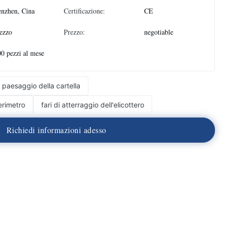
nzhen, Cina
Certificazione:
CE
ezzo
Prezzo:
negotiable
0 pezzi al mese
l paesaggio della cartella
erimetro
fari di atterraggio dell'elicottero
R
i
c
h
i
e
d
i
i
n
f
o
r
m
a
z
i
o
n
i
a
d
e
s
s
o