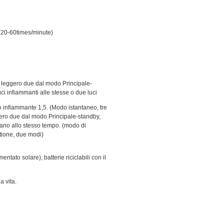
(20-60times/minute)
eggero due dal modo Principale-
ci infiammanti alle stesse o due luci
o infiammante 1,5. (Modo istantaneo, tre
ero due dal modo Principale-standby,
rano allo stesso tempo. (modo di
ione, due modi)
tato solare), batterie riciclabili con il
a vita.