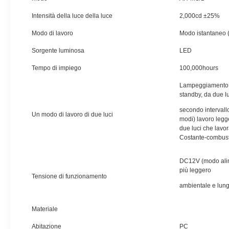
Intensità della luce della luce
2,000cd ±25%
Modo di lavoro
Modo istantaneo 
Sorgente luminosa
LED
Tempo di impiego
100,000hours
Lampeggiamento l
standby, da due lu
secondo intervall
Un modo di lavoro di due luci
modi) lavoro legg
due luci che lavo
Costante-combust
DC12V (modo alimen
più leggero
Tensione di funzionamento
ambientale e lung
Materiale
Abitazione
PC