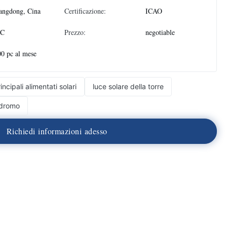
angdong, Cina
Certificazione:
ICAO
PC
Prezzo:
negotiable
0 pc al mese
cipali alimentati solari
luce solare della torre
rodromo
R
i
c
h
i
e
d
i
i
n
f
o
r
m
a
z
i
o
n
i
a
d
e
s
s
o