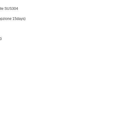
bile SUS304
(opzione 15days)
0