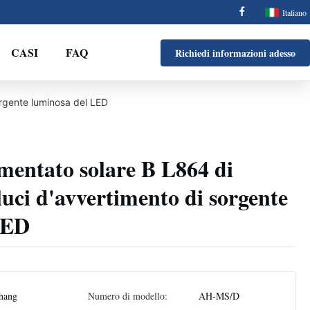
Italiano
CASI
FAQ
Richiedi informazioni adesso
orgente luminosa del LED
mentato solare B L864 di
 luci d'avvertimento di sorgente
LED
hang
Numero di modello:
AH-MS/D