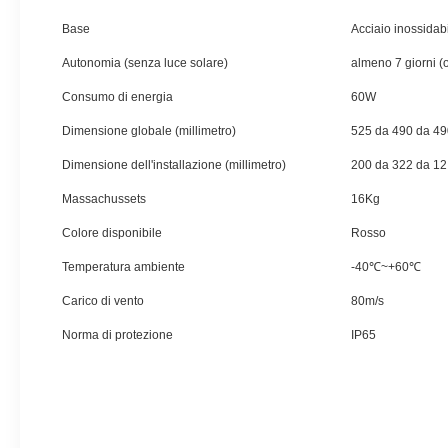
Base
Acciaio inossida
Autonomia (senza luce solare)
almeno 7 giorni 
Consumo di energia
60W
Dimensione globale (millimetro)
525 da 490 da 49
Dimensione dell'installazione (millimetro)
200 da 322 da 12
Massachussets
16Kg
Colore disponibile
Rosso
Temperatura ambiente
-40℃~+60℃
Carico di vento
80m/s
Norma di protezione
IP65