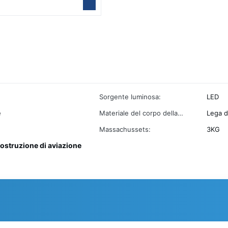
Sorgente luminosa:
LED
e
Materiale del corpo della
Lega d
lampada:
Massachussets:
3KG
 ostruzione di aviazione