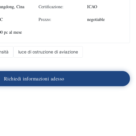
angdong, Cina
Certificazione:
ICAO
PC
Prezzo:
negotiable
0 pc al mese
nsità
luce di ostruzione di aviazione
R
i
c
h
i
e
d
i
i
n
f
o
r
m
a
z
i
o
n
i
a
d
e
s
s
o