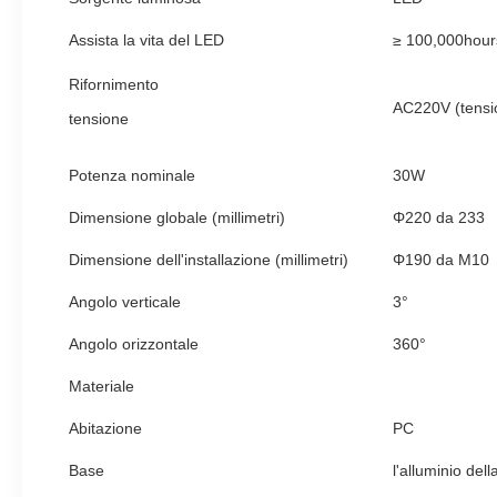
Assista la vita del LED
≥ 100,000hour
Rifornimento
AC220V (tensi
tensione
Potenza nominale
30W
Dimensione globale (millimetri)
Φ220 da 233
Dimensione dell'installazione (millimetri)
Φ190 da M10
Angolo verticale
3°
Angolo orizzontale
360°
Materiale
Abitazione
PC
Base
l'alluminio del