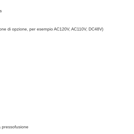
s
one di opzione, per esempio AC120V, AC110V, DC48V)
la pressofusione