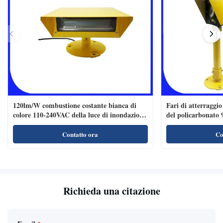
120lm/W combustione costante bianca di
Fari di atterraggio
colore 110-240VAC della luce di inondazione
del policarbonato
dell'eliporto LED
Contatto ora
Co
Richieda una citazione